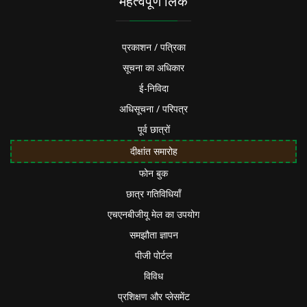
महत्वपूर्ण लिंक
प्रकाशन / पत्रिका
सूचना का अधिकार
ई-निविदा
अधिसूचना / परिपत्र
पूर्व छात्रों
दीक्षांत समारोह
फोन बुक
छात्र गतिविधियाँ
एचएनबीजीयू मेल का उपयोग
समझौता ज्ञापन
पीजी पोर्टल
विविध
प्रशिक्षण और प्लेसमेंट