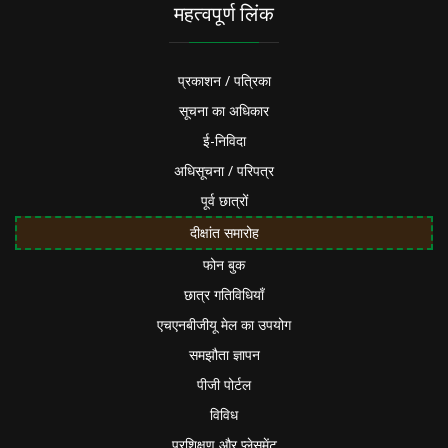
महत्वपूर्ण लिंक
प्रकाशन / पत्रिका
सूचना का अधिकार
ई-निविदा
अधिसूचना / परिपत्र
पूर्व छात्रों
दीक्षांत समारोह
फोन बुक
छात्र गतिविधियाँ
एचएनबीजीयू मेल का उपयोग
समझौता ज्ञापन
पीजी पोर्टल
विविध
प्रशिक्षण और प्लेसमेंट