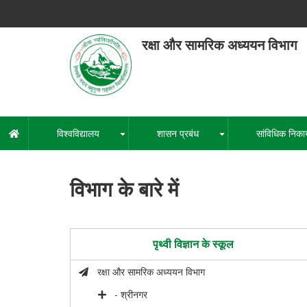
Skip
to
main
रक्षा और सामरिक अध्ययन विभाग
content
हेमवती नंद
एक कें
विश्वविद्यालय
शासन प्रबंध
सांविधिक निका
मुख्य
+
+
नेविगेशन
विभाग के बारे में
पृथ्वी विज्ञान के स्कूल
रक्षा और सामरिक अध्ययन विभाग
- श्रीनगर