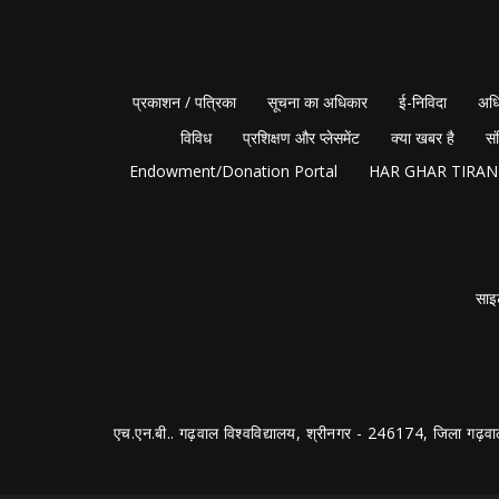
प्रकाशन / पत्रिका
सूचना का अधिकार
ई-निविदा
अधि
विविध
प्रशिक्षण और प्लेसमेंट
क्या खबर है
सं
Endowment/Donation Portal
HAR GHAR TIRA
साइ
एच.एन.बी.. गढ़वाल विश्वविद्यालय, श्रीनगर - 246174, जिला गढ़वा