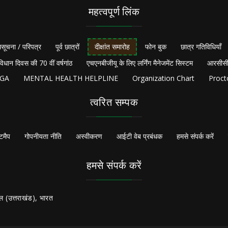
महत्वपूर्ण लिंक
सूचना / परिपत्र
पूर्व छात्रों
दीक्षांत समारोह
फोन बुक
छात्र गतिविधियाँ
विधान दिवस की 70 वीं वर्षगांठ
एचएनबीजीयू के लिए लर्निंग मैनेजमेंट सिस्टम
आरसीसी
NGA
MENTAL HEALTH HELPLINE
Organization Chart
Proct
त्वरित सम्पक
टमैप
गोपनीयता नीति
अस्वीकरण
आईटी वेब प्रबंधक
हमसे संपर्क करें
हमसे संपर्क करें
ल (उत्तराखंड), भारत