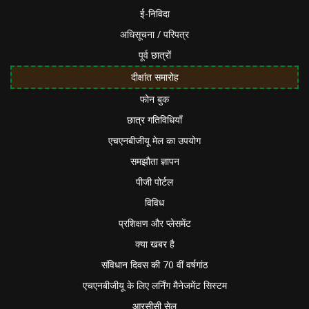
ई-निविदा
अधिसूचना / परिपत्र
पूर्व छात्रों
दीक्षांत समारोह
फोन बुक
छात्र गतिविधियाँ
एचएनबीजीयू मेल का उपयोग
समझौता ज्ञापन
पीजी पोर्टल
विविध
प्रशिक्षण और प्लेसमेंट
क्या खबर है
संविधान दिवस की 70 वीं वर्षगांठ
एचएनबीजीयू के लिए लर्निंग मैनेजमेंट सिस्टम
आरसीसी सेल