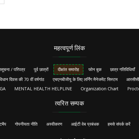
महत्वपूर्ण लिंक
सूचना / परिपत्र
पूर्व छात्रों
दीक्षांत समारोह
फोन बुक
छात्र गतिविधियाँ
विधान दिवस की 70 वीं वर्षगांठ
एचएनबीजीयू के लिए लर्निंग मैनेजमेंट सिस्टम
आरसीसी
NGA
MENTAL HEALTH HELPLINE
Organization Chart
Proct
त्वरित सम्पक
टमैप
गोपनीयता नीति
अस्वीकरण
आईटी वेब प्रबंधक
हमसे संपर्क करें