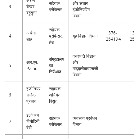
अरुण
सहेयक
और संचार
3
शेखर
प्रोफेसर
इंजीनियरिंग
बहुगुणा
विभाग
सहेयक
अर्चना
1376-
1376
4
प्रोफेसर,
गृह विज्ञान विभाग
शाह
254194
254
हेड
वनस्पति विज्ञान
संग्रहालय
आर.एम.
और
5
का
Painuli
माइक्रोबायोलॉजी
निरीक्षक
विभाग
इंजीनियर
सहायक
6
राजेंद्र
अभियंता
प्रसाद
विद्युत
इलांगबम
सहेयक
व्यवसाय प्रबंधन
7
बिनोदिनी
प्रोफेसर
विभाग
देवी