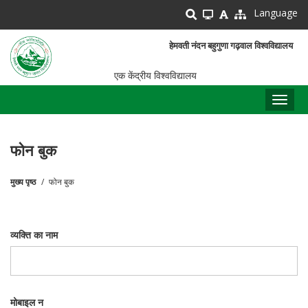
Skip
Language
to
main
हेमवती नंदन बहुगुणा गढ़वाल विश्वविद्यालय
content
एक केंद्रीय विश्वविद्यालय
Toggl
naviga
फोन बुक
मुख्य पृष्ठ
फोन बुक
पग
चिन्ह
व्यक्ति का नाम
मोबाइल न