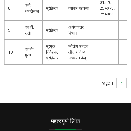
01376-
ए.बी.
8
प्रोफ़ेसर
व्यापार महकमा
254079,
थपलियाल
254088
एम.सी.
अर्थशास्त्र
9
प्रोफ़ेसर
सती
विभाग
प्रमुख
पर्वतीय पर्यटन
एस के
10
निर्देशक,
और आतिथ्य
गुप्ता
प्रोफ़ेसर
अध्ययन केंद्र
Pagination
Page 1
Next
››
page
महत्वपूर्ण लिंक