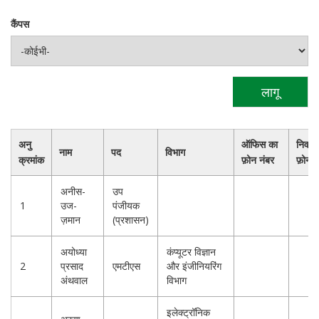
कैंपस
अनु
ऑफिस का
निवास
नाम
पद
विभाग
क्रमांक
फ़ोन नंबर
फ़ोन न
अनीस-
उप
1
उज-
पंजीयक
ज़मान
(प्रशासन)
अयोध्या
कंप्यूटर विज्ञान
2
प्रसाद
एमटीएस
और इंजीनियरिंग
अंथवाल
विभाग
इलेक्ट्रॉनिक