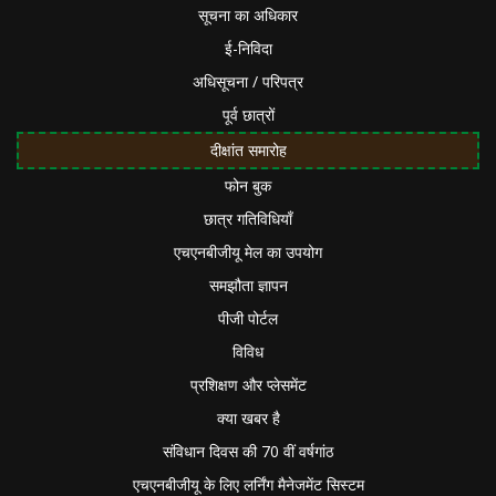
सूचना का अधिकार
ई-निविदा
अधिसूचना / परिपत्र
पूर्व छात्रों
दीक्षांत समारोह
फोन बुक
छात्र गतिविधियाँ
एचएनबीजीयू मेल का उपयोग
समझौता ज्ञापन
पीजी पोर्टल
विविध
प्रशिक्षण और प्लेसमेंट
क्या खबर है
संविधान दिवस की 70 वीं वर्षगांठ
एचएनबीजीयू के लिए लर्निंग मैनेजमेंट सिस्टम