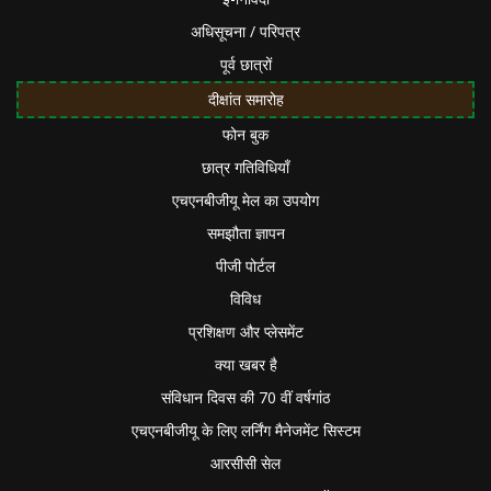
अधिसूचना / परिपत्र
पूर्व छात्रों
दीक्षांत समारोह
फोन बुक
छात्र गतिविधियाँ
एचएनबीजीयू मेल का उपयोग
समझौता ज्ञापन
पीजी पोर्टल
विविध
प्रशिक्षण और प्लेसमेंट
क्या खबर है
संविधान दिवस की 70 वीं वर्षगांठ
एचएनबीजीयू के लिए लर्निंग मैनेजमेंट सिस्टम
आरसीसी सेल