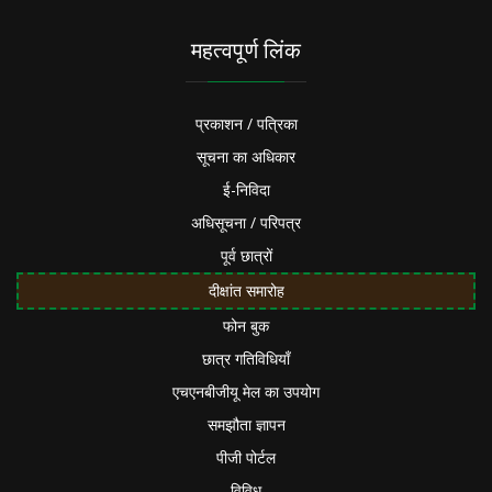
महत्वपूर्ण लिंक
प्रकाशन / पत्रिका
सूचना का अधिकार
ई-निविदा
अधिसूचना / परिपत्र
पूर्व छात्रों
दीक्षांत समारोह
फोन बुक
छात्र गतिविधियाँ
एचएनबीजीयू मेल का उपयोग
समझौता ज्ञापन
पीजी पोर्टल
विविध