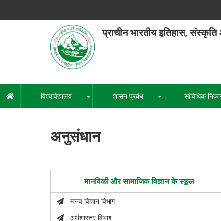
Skip
to
main
प्राचीन भारतीय इतिहास, संस्कृति
content
हेमवती नंद
एक कें
विश्वविद्यालय
शासन प्रबंध
सांविधिक निका
मुख्य
+
+
नेविगेशन
अनुसंधान
मानविकी और सामाजिक विज्ञान के स्कूल
मानव विज्ञान विभाग
अर्थशास्त्र विभाग