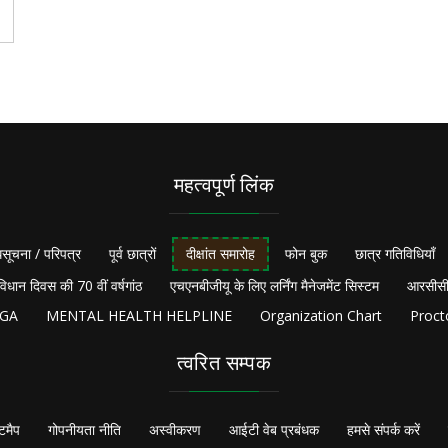
महत्वपूर्ण लिंक
सूचना / परिपत्र
पूर्व छात्रों
दीक्षांत समारोह
फोन बुक
छात्र गतिविधियाँ
विधान दिवस की 70 वीं वर्षगांठ
एचएनबीजीयू के लिए लर्निंग मैनेजमेंट सिस्टम
आरसीसी
NGA
MENTAL HEALTH HELPLINE
Organization Chart
Proct
त्वरित सम्पक
टमैप
गोपनीयता नीति
अस्वीकरण
आईटी वेब प्रबंधक
हमसे संपर्क करें