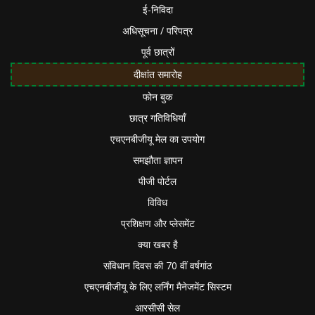
ई-निविदा
अधिसूचना / परिपत्र
पूर्व छात्रों
दीक्षांत समारोह
फोन बुक
छात्र गतिविधियाँ
एचएनबीजीयू मेल का उपयोग
समझौता ज्ञापन
पीजी पोर्टल
विविध
प्रशिक्षण और प्लेसमेंट
क्या खबर है
संविधान दिवस की 70 वीं वर्षगांठ
एचएनबीजीयू के लिए लर्निंग मैनेजमेंट सिस्टम
आरसीसी सेल