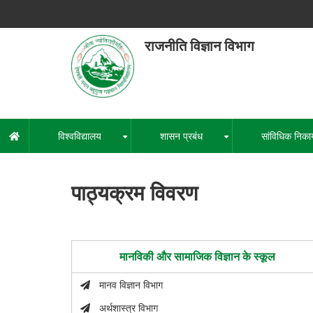
Skip
to
main
राजनीति विज्ञान विभाग
content
हेमवती नंद
एक कें
विश्वविद्यालय
शासन प्रबंध
सांविधिक निका
मुख्य
+
+
नेविगेशन
पाठ्यक्रम विवरण
मानविकी और सामाजिक विज्ञान के स्कूल
मानव विज्ञान विभाग
अर्थशास्त्र विभाग