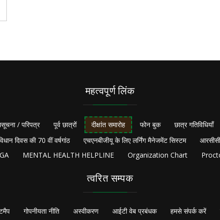
महत्वपूर्ण लिंक
सूचना / परिपत्र
पूर्व छात्रों
दीक्षांत समारोह
फोन बुक
छात्र गतिविधियाँ
विधान दिवस की 70 वीं वर्षगांठ
एचएनबीजीयू के लिए लर्निंग मैनेजमेंट सिस्टम
आरसीसी
NGA
MENTAL HEALTH HELPLINE
Organization Chart
Proct
त्वरित सम्पक
टमैप
गोपनीयता नीति
अस्वीकरण
आईटी वेब प्रबंधक
हमसे संपर्क करें