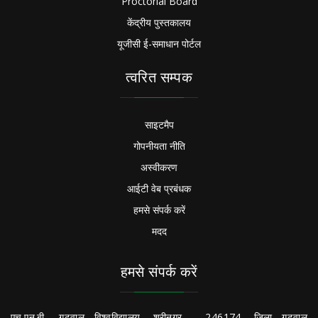
Proctorial Board
केंद्रीय पुस्तकालय
यूजीसी ई-समाधान पोर्टल
त्वरित सम्पक
साइटमैप
गोपनीयता नीति
अस्वीकरण
आईटी वेब प्रबंधक
हमसे संपर्क करें
मदद
हमसे संपर्क करें
एच.एन.बी.. गढ़वाल विश्वविद्यालय, श्रीनगर - 246174, जिला गढ़वाल