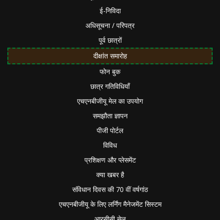
ई-निविदा
अधिसूचना / परिपत्र
पूर्व छात्रों
दीक्षांत समारोह
फोन बुक
छात्र गतिविधियाँ
एचएनबीजीयू मेल का उपयोग
समझौता ज्ञापन
पीजी पोर्टल
विविध
प्रशिक्षण और प्लेसमेंट
क्या खबर है
संविधान दिवस की 70 वीं वर्षगांठ
एचएनबीजीयू के लिए लर्निंग मैनेजमेंट सिस्टम
आरसीसी सेल