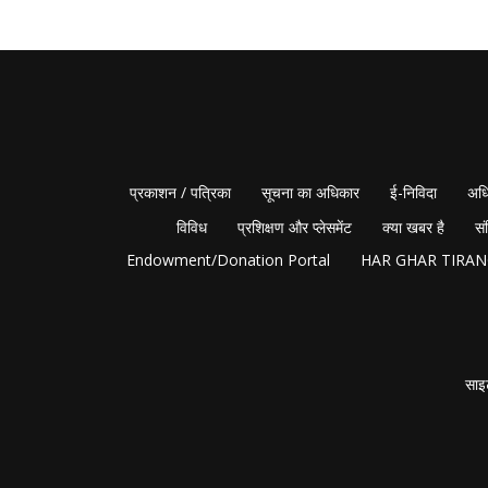
प्रकाशन / पत्रिका
सूचना का अधिकार
ई-निविदा
अधि
विविध
प्रशिक्षण और प्लेसमेंट
क्या खबर है
सं
Endowment/Donation Portal
HAR GHAR TIRA
साइ