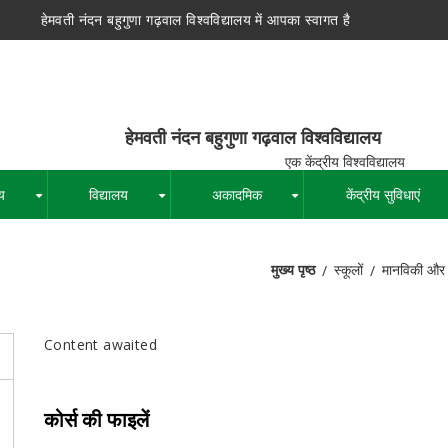
हेमवती नंदन बहुगुणा गढ़वाल विश्वविद्यालय में आपका स्वागत है
न बहुगुणा गढ़वाल विश्वविद्यालय
द्रीय विश्वविद्यालय
य
विद्यालय
अकादमिक
केंद्रीय सुविधाएं
+
+
+
मुख्य पृष्ठ
स्कूलों
मानविकी और स
पग
चिन्ह
Content awaited
कोर्स की फाइलें