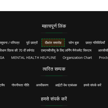
महत्वपूर्ण लिंक
सूचना / परिपत्र
पूर्व छात्रों
दीक्षांत समारोह
फोन बुक
छात्र गतिविधियाँ
विधान दिवस की 70 वीं वर्षगांठ
एचएनबीजीयू के लिए लर्निंग मैनेजमेंट सिस्टम
आरसीसी
NGA
MENTAL HEALTH HELPLINE
Organization Chart
Proct
त्वरित सम्पक
टमैप
गोपनीयता नीति
अस्वीकरण
आईटी वेब प्रबंधक
हमसे संपर्क करें
हमसे संपर्क करें