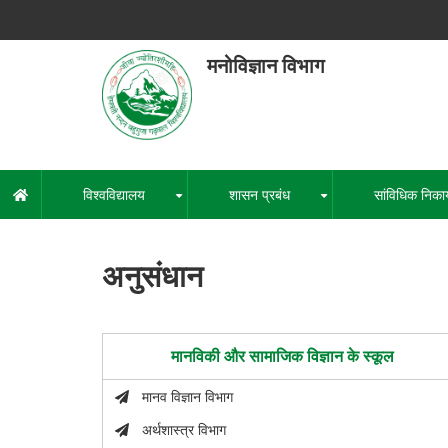
Skip
to
main
मनोविज्ञान विभाग
content
हेमवती नंद
एक कें
विश्वविद्यालय
शासन प्रबंध
सांविधिक निका
मुख्य
+
+
नेविगेशन
अनुसंधान
मानविकी और सामाजिक विज्ञान के स्कूल
मानव विज्ञान विभाग
अर्थशास्त्र विभाग