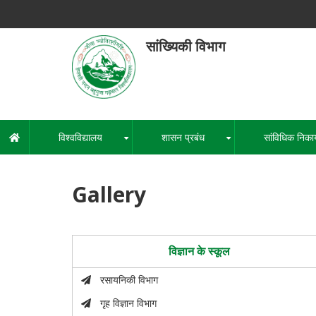
Skip
to
main
सांख्यिकी विभाग
content
हेमवती नंद
एक कें
विश्वविद्यालय
शासन प्रबंध
सांविधिक निका
मुख्य
+
+
नेविगेशन
Gallery
विज्ञान के स्कूल
रसायनिकी विभाग
गृह विज्ञान विभाग