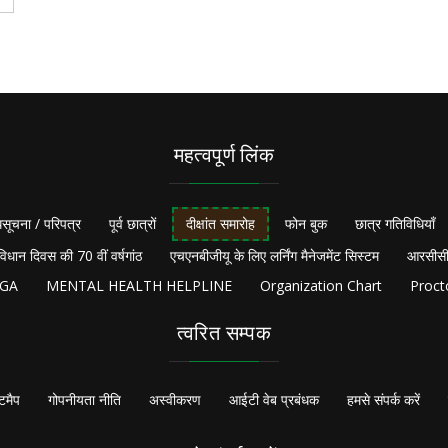
महत्वपूर्ण लिंक
सूचना / परिपत्र
पूर्व छात्रों
दीक्षांत समारोह
फोन बुक
छात्र गतिविधियाँ
विधान दिवस की 70 वीं वर्षगांठ
एचएनबीजीयू के लिए लर्निंग मैनेजमेंट सिस्टम
आरसीसी
NGA
MENTAL HEALTH HELPLINE
Organization Chart
Proct
त्वरित सम्पक
टमैप
गोपनीयता नीति
अस्वीकरण
आईटी वेब प्रबंधक
हमसे संपर्क करें