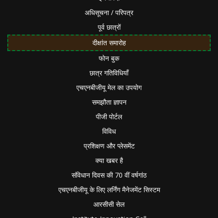
अधिसूचना / परिपत्र
पूर्व छात्रों
दीक्षांत समारोह
फोन बुक
छात्र गतिविधियाँ
एचएनबीजीयू मेल का उपयोग
समझौता ज्ञापन
पीजी पोर्टल
विविध
प्रशिक्षण और प्लेसमेंट
क्या खबर है
संविधान दिवस की 70 वीं वर्षगांठ
एचएनबीजीयू के लिए लर्निंग मैनेजमेंट सिस्टम
आरसीसी सेल