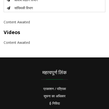
सांख्यिकी विभाग
Content Awaited
Videos
Content Awaited
महत्वपूर्ण लिंक
प्रकाशन / पत्रिका
सूचना का अधिकार
ई-निविदा