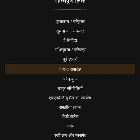
महत्वपूर्ण लिंक
प्रकाशन / पत्रिका
सूचना का अधिकार
ई-निविदा
अधिसूचना / परिपत्र
पूर्व छात्रों
दीक्षांत समारोह
फोन बुक
छात्र गतिविधियाँ
एचएनबीजीयू मेल का उपयोग
समझौता ज्ञापन
पीजी पोर्टल
विविध
प्रशिक्षण और प्लेसमेंट