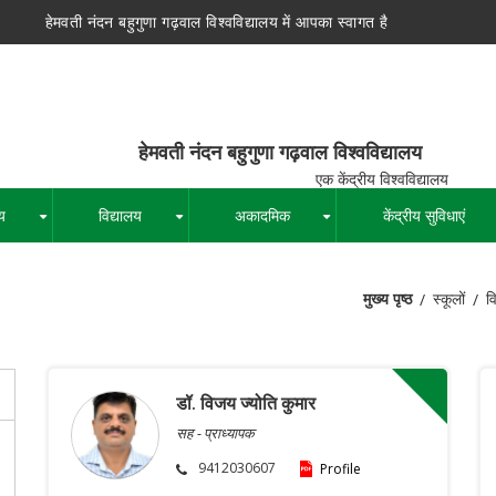
हेमवती नंदन बहुगुणा गढ़वाल विश्वविद्यालय में आपका स्वागत है
न बहुगुणा गढ़वाल विश्वविद्यालय
द्रीय विश्वविद्यालय
य
विद्यालय
अकादमिक
केंद्रीय सुविधाएं
+
+
+
मुख्य पृष्ठ
स्कूलों
व
पग
चिन्ह
डॉ. विजय ज्योति कुमार
सह - प्राध्यापक
9412030607
Profile