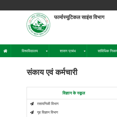
Skip
to
main
फार्मास्युटिकल साइंस विभाग
content
हेमवती नंद
एक कें
विश्वविद्यालय
शासन प्रबंध
सांविधिक निका
मुख्य
+
+
नेविगेशन
संकाय एवं कर्मचारी
विज्ञान के स्कूल
रसायनिकी विभाग
गृह विज्ञान विभाग