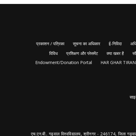
प्रकाशन / पत्रिका
सूचना का अधिकार
ई-निविदा
अधि
विविध
प्रशिक्षण और प्लेसमेंट
क्या खबर है
सं
Endowment/Donation Portal
HAR GHAR TIRA
साइ
एच.एन.बी.. गढ़वाल विश्वविद्यालय, श्रीनगर - 246174, जिला गढ़वा