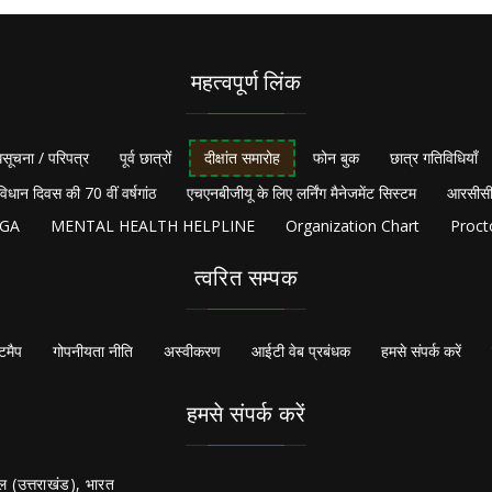
महत्वपूर्ण लिंक
सूचना / परिपत्र
पूर्व छात्रों
दीक्षांत समारोह
फोन बुक
छात्र गतिविधियाँ
विधान दिवस की 70 वीं वर्षगांठ
एचएनबीजीयू के लिए लर्निंग मैनेजमेंट सिस्टम
आरसीसी
NGA
MENTAL HEALTH HELPLINE
Organization Chart
Proct
त्वरित सम्पक
टमैप
गोपनीयता नीति
अस्वीकरण
आईटी वेब प्रबंधक
हमसे संपर्क करें
हमसे संपर्क करें
ल (उत्तराखंड), भारत