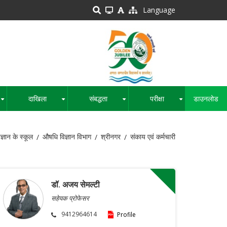
Language
दाखिला
संबद्धता
परीक्षा
डाउनलोड
+
+
+
+
िज्ञान के स्कूल
औषधि विज्ञान विभाग
श्रीनगर
संकाय एवं कर्मचारी
डॉ. अजय सेमल्टी
सहेयक प्रोफेसर
9412964614
Profile