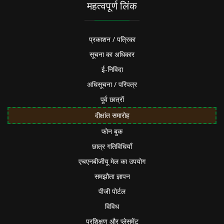
महत्वपूर्ण लिंक
प्रकाशन / पत्रिका
सूचना का अधिकार
ई-निविदा
अधिसूचना / परिपत्र
पूर्व छात्रों
दीक्षांत समारोह
फोन बुक
छात्र गतिविधियाँ
एचएनबीजीयू मेल का उपयोग
समझौता ज्ञापन
पीजी पोर्टल
विविध
प्रशिक्षण और प्लेसमेंट