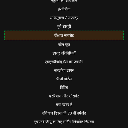
सूचना का अधिकार
ई-निविदा
अधिसूचना / परिपत्र
पूर्व छात्रों
दीक्षांत समारोह
फोन बुक
छात्र गतिविधियाँ
एचएनबीजीयू मेल का उपयोग
समझौता ज्ञापन
पीजी पोर्टल
विविध
प्रशिक्षण और प्लेसमेंट
क्या खबर है
संविधान दिवस की 70 वीं वर्षगांठ
एचएनबीजीयू के लिए लर्निंग मैनेजमेंट सिस्टम