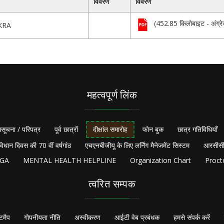
विवरण
विवरण
(452.85 किलोबाइट - अंग्रे
KRA
महत्वपूर्ण लिंक
सूचना / परिपत्र
पूर्व छात्रों
दीक्षांत समारोह
फोन बुक
छात्र गतिविधियाँ
विधान दिवस की 70 वीं वर्षगांठ
एचएनबीजीयू के लिए लर्निंग मैनेजमेंट सिस्टम
आरसीसी
NGA
MENTAL HEALTH HELPLINE
Organization Chart
Proct
त्वरित सम्पक
टमैप
गोपनीयता नीति
अस्वीकरण
आईटी वेब प्रबंधक
हमसे संपर्क करें