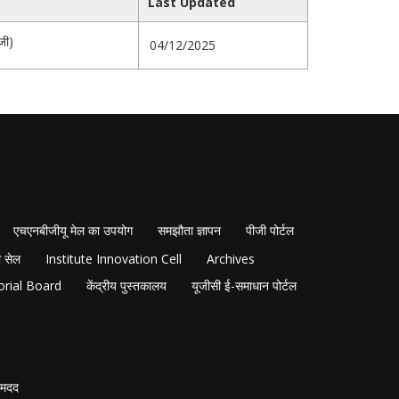
Last Updated
जी)
04/12/2025
एचएनबीजीयू मेल का उपयोग
समझौता ज्ञापन
पीजी पोर्टल
 सेल
Institute Innovation Cell
Archives
orial Board
केंद्रीय पुस्तकालय
यूजीसी ई-समाधान पोर्टल
मदद