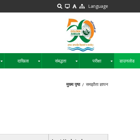
Language
दाखिला
संबद्धता
परीक्षा
डाउनलोड
+
+
+
+
मुख्य पृष्ठ
समझौता ज्ञापन