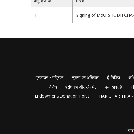
अनु क्रमांक।
शीर्षक
1
Signing of MoU_SHODH CHA
प्रकाशन / पत्रिका
सूचना का अधिकार
ई-निविदा
अधि
विविध
प्रशिक्षण और प्लेसमेंट
क्या खबर है
सं
Endowment/Donation Portal
HAR GHAR TIRA
साइ