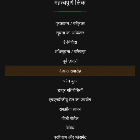
महत्वपूर्ण लिंक
प्रकाशन / पत्रिका
सूचना का अधिकार
ई-निविदा
अधिसूचना / परिपत्र
पूर्व छात्रों
दीक्षांत समारोह
फोन बुक
छात्र गतिविधियाँ
एचएनबीजीयू मेल का उपयोग
समझौता ज्ञापन
पीजी पोर्टल
विविध
प्रशिक्षण और प्लेसमेंट