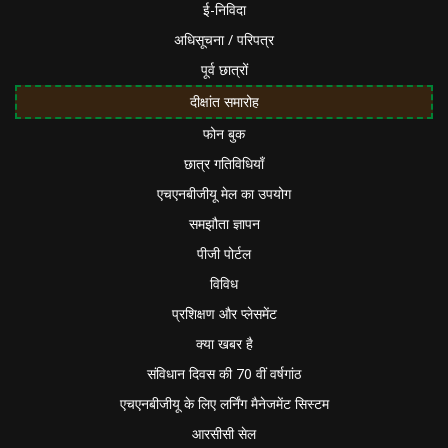
ई-निविदा
अधिसूचना / परिपत्र
पूर्व छात्रों
दीक्षांत समारोह
फोन बुक
छात्र गतिविधियाँ
एचएनबीजीयू मेल का उपयोग
समझौता ज्ञापन
पीजी पोर्टल
विविध
प्रशिक्षण और प्लेसमेंट
क्या खबर है
संविधान दिवस की 70 वीं वर्षगांठ
एचएनबीजीयू के लिए लर्निंग मैनेजमेंट सिस्टम
आरसीसी सेल