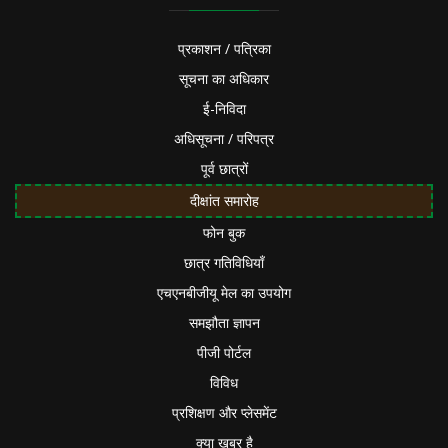
प्रकाशन / पत्रिका
सूचना का अधिकार
ई-निविदा
अधिसूचना / परिपत्र
पूर्व छात्रों
दीक्षांत समारोह
फोन बुक
छात्र गतिविधियाँ
एचएनबीजीयू मेल का उपयोग
समझौता ज्ञापन
पीजी पोर्टल
विविध
प्रशिक्षण और प्लेसमेंट
क्या खबर है