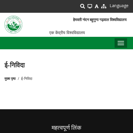
Skip
Language
to
main
हेमवती नंदन बहुगुणा गढ़वाल विश्वविद्यालय
content
एक केंद्रीय विश्वविद्यालय
Toggl
naviga
ई-निविदा
मुख्य पृष्ठ
ई-निविदा
पग
चिन्ह
महत्वपूर्ण लिंक