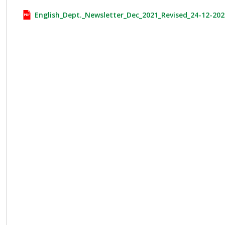
English_Dept._Newsletter_Dec_2021_Revised_24-12-202