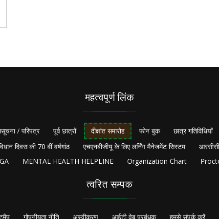
महत्वपूर्ण लिंक
सूचना / परिपत्र
पूर्व छात्रों
दीक्षांत समारोह
फोन बुक
छात्र गतिविधियाँ
विधान दिवस की 70 वीं वर्षगांठ
एचएनबीजीयू के लिए लर्निंग मैनेजमेंट सिस्टम
आरसीसी
NGA
MENTAL HEALTH HELPLINE
Organization Chart
Proct
त्वरित सम्पक
टमैप
गोपनीयता नीति
अस्वीकरण
आईटी वेब प्रबंधक
हमसे संपर्क करें