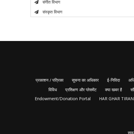
संगीत विभाग
संस्कृत विभाग
प्रकाशन / पत्रिका
सूचना का अधिकार
ई-निविदा
अधि
विविध
प्रशिक्षण और प्लेसमेंट
क्या खबर है
सं
Endowment/Donation Portal
HAR GHAR TIRA
साइ