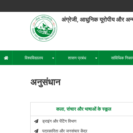
Skip
to
main
अंग्रेजी, आधुनिक यूरोपीय और अन्
content
हेमवती नंद
एक कें
विश्वविद्यालय
शासन प्रबंध
सांविधिक निका
मुख्य
+
+
नेविगेशन
अनुसंधान
कला, संचार और भाषाओं के स्कूल
ड्राइंग और पेंटिंग विभाग
पत्रकारिता और जनसंचार केंद्र