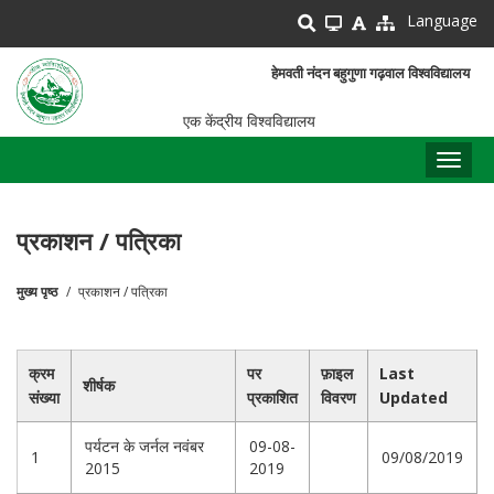
Skip
Language
to
main
हेमवती नंदन बहुगुणा गढ़वाल विश्वविद्यालय
content
एक केंद्रीय विश्वविद्यालय
Toggl
naviga
प्रकाशन / पत्रिका
मुख्य पृष्ठ
प्रकाशन / पत्रिका
पग
चिन्ह
क्रम
पर
फ़ाइल
Last
शीर्षक
संख्या
प्रकाशित
विवरण
Updated
पर्यटन के जर्नल नवंबर
09-08-
1
09/08/2019
2015
2019