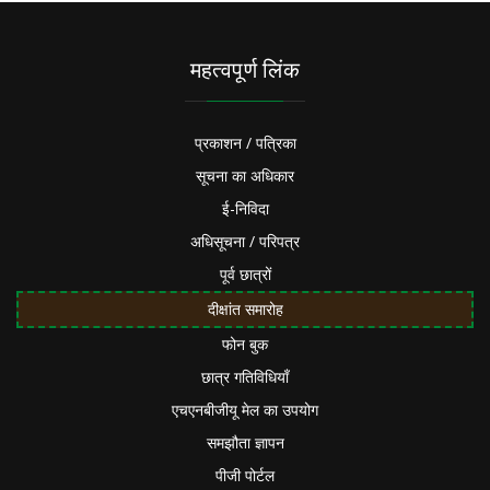
महत्वपूर्ण लिंक
प्रकाशन / पत्रिका
सूचना का अधिकार
ई-निविदा
अधिसूचना / परिपत्र
पूर्व छात्रों
दीक्षांत समारोह
फोन बुक
छात्र गतिविधियाँ
एचएनबीजीयू मेल का उपयोग
समझौता ज्ञापन
पीजी पोर्टल