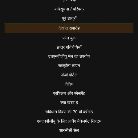
अधिसूचना / परिपत्र
पूर्व छात्रों
दीक्षांत समारोह
फोन बुक
छात्र गतिविधियाँ
एचएनबीजीयू मेल का उपयोग
समझौता ज्ञापन
पीजी पोर्टल
विविध
प्रशिक्षण और प्लेसमेंट
क्या खबर है
संविधान दिवस की 70 वीं वर्षगांठ
एचएनबीजीयू के लिए लर्निंग मैनेजमेंट सिस्टम
आरसीसी सेल