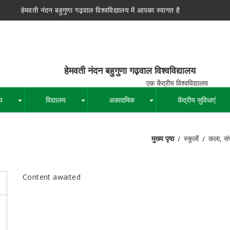
हेमवती नंदन बहुगुणा गढ़वाल विश्वविद्यालय में आपका स्वागत है
न बहुगुणा गढ़वाल विश्वविद्यालय
द्रीय विश्वविद्यालय
य
विद्यालय
अकादमिक
केंद्रीय सुविधाएं
+
+
+
मुख्य पृष्ठ
स्कूलों
कला, सं
पग
चिन्ह
Content awaited