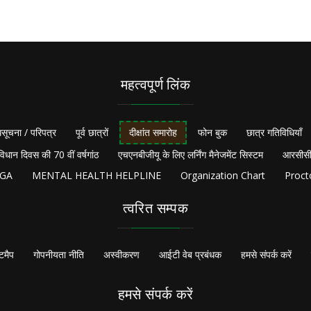
महत्वपूर्ण लिंक
सूचना / परिपत्र
पूर्व छात्रों
दीक्षांत समारोह
फोन बुक
छात्र गतिविधियाँ
विधान दिवस की 70 वीं वर्षगांठ
एचएनबीजीयू के लिए लर्निंग मैनेजमेंट सिस्टम
आरसीसी
NGA
MENTAL HEALTH HELPLINE
Organization Chart
Proct
त्वरित सम्पक
टमैप
गोपनीयता नीति
अस्वीकरण
आईटी वेब प्रबंधक
हमसे संपर्क करें
हमसे संपर्क करें