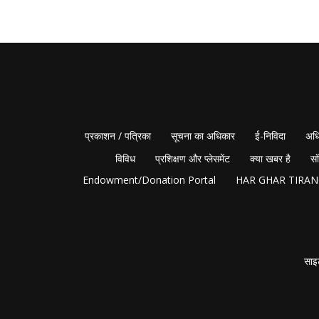
प्रकाशन / पत्रिका
सूचना का अधिकार
ई-निविदा
अधि
विविध
प्रशिक्षण और प्लेसमेंट
क्या खबर है
सं
Endowment/Donation Portal
HAR GHAR TIRA
साइ