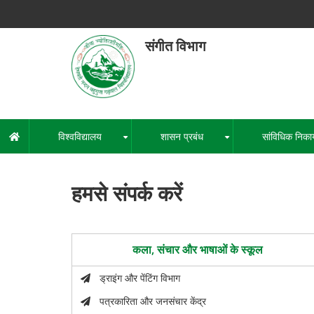
Skip
to
main
संगीत विभाग
content
हेमवती नंद
एक कें
विश्वविद्यालय
शासन प्रबंध
सांविधिक निका
मुख्य
+
+
नेविगेशन
हमसे संपर्क करें
कला, संचार और भाषाओं के स्कूल
ड्राइंग और पेंटिंग विभाग
पत्रकारिता और जनसंचार केंद्र