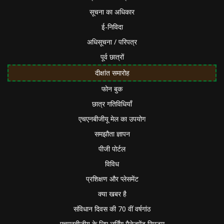
सूचना का अधिकार
ई-निविदा
अधिसूचना / परिपत्र
पूर्व छात्रों
दीक्षांत समारोह
फोन बुक
छात्र गतिविधियाँ
एचएनबीजीयू मेल का उपयोग
समझौता ज्ञापन
पीजी पोर्टल
विविध
प्रशिक्षण और प्लेसमेंट
क्या खबर है
संविधान दिवस की 70 वीं वर्षगांठ
एचएनबीजीयू के लिए लर्निंग मैनेजमेंट सिस्टम