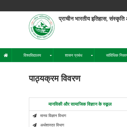
Skip
to
main
प्राचीन भारतीय इतिहास, संस्कृति
content
हेमवती नंद
एक कें
विश्वविद्यालय
शासन प्रबंध
सांविधिक निका
मुख्य
+
+
नेविगेशन
पाठ्यक्रम विवरण
मानविकी और सामाजिक विज्ञान के स्कूल
मानव विज्ञान विभाग
अर्थशास्त्र विभाग