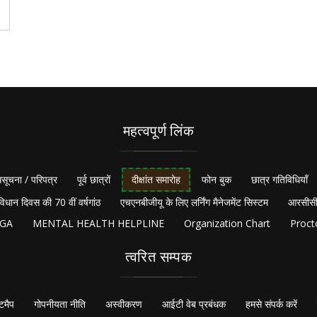
महत्वपूर्ण लिंक
सूचना / परिपत्र
पूर्व छात्रों
दीक्षांत समारोह
फोन बुक
छात्र गतिविधियाँ
विधान दिवस की 70 वीं वर्षगांठ
एचएनबीजीयू के लिए लर्निंग मैनेजमेंट सिस्टम
आरसीसी
NGA
MENTAL HEALTH HELPLINE
Organization Chart
Proct
त्वरित सम्पक
टमैप
गोपनीयता नीति
अस्वीकरण
आईटी वेब प्रबंधक
हमसे संपर्क करें