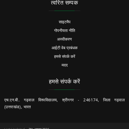
त्वरित सम्पक
साइटमैप
गोपनीयता नीति
अस्वीकरण
आईटी वेब प्रबंधक
हमसे संपर्क करें
मदद
हमसे संपर्क करें
एच.एन.बी.. गढ़वाल विश्वविद्यालय, श्रीनगर - 246174, जिला गढ़वाल
(उत्तराखंड), भारत