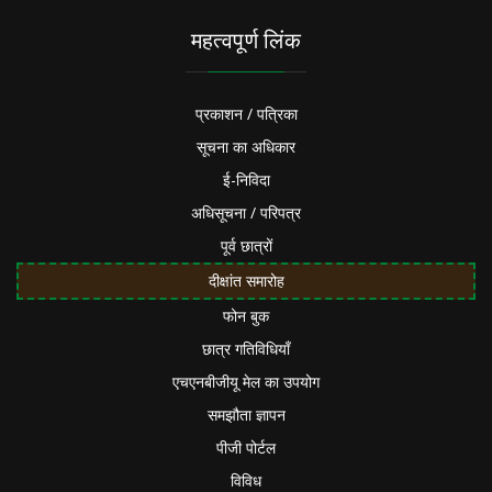
महत्वपूर्ण लिंक
प्रकाशन / पत्रिका
सूचना का अधिकार
ई-निविदा
अधिसूचना / परिपत्र
पूर्व छात्रों
दीक्षांत समारोह
फोन बुक
छात्र गतिविधियाँ
एचएनबीजीयू मेल का उपयोग
समझौता ज्ञापन
पीजी पोर्टल
विविध