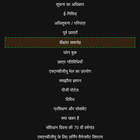
सूचना का अधिकार
ई-निविदा
अधिसूचना / परिपत्र
पूर्व छात्रों
दीक्षांत समारोह
फोन बुक
छात्र गतिविधियाँ
एचएनबीजीयू मेल का उपयोग
समझौता ज्ञापन
पीजी पोर्टल
विविध
प्रशिक्षण और प्लेसमेंट
क्या खबर है
संविधान दिवस की 70 वीं वर्षगांठ
एचएनबीजीयू के लिए लर्निंग मैनेजमेंट सिस्टम