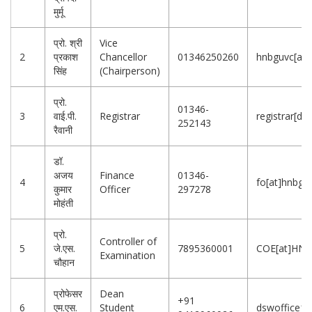
मुर्मू
प्रो. श्री
Vice
2
प्रकाश
Chancellor
01346250260
hnbguvc[at]
सिंह
(Chairperson)
प्रो.
01346-
3
वाई.पी.
Registrar
registrar[d
252143
रैवानी
डॉ.
अजय
Finance
01346-
4
fo[at]hnbgu[
कुमार
Officer
297278
मोहंती
प्रो.
Controller of
5
जे.एस.
7895360001
COE[at]HNB
Examination
चौहान
प्रोफेसर
Dean
+91
6
एम.एस.
Student
dswoffice15