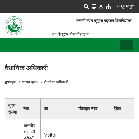
Skip
Language
to
main
हेमवती नंदन बहुगुणा गढ़वाल विश्वविद्यालय
content
एक केंद्रीय विश्वविद्यालय
Toggl
naviga
वैधानिक अधिकारी
मुख्य पृष्ठ
शासन प्रबंध
वैधानिक अधिकारी
पग
चिन्ह
क्रम
नाम
पद
मोबाइल नंबर
ईमेल
संख्या
माननीय
श्रीमती
1
Visitor
द्रौपदी