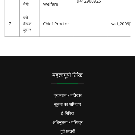
9412960926
नेगी
Welfare
प्रो.
7
दीपक
Chief Proctor
sati_2009[at
कुमार
महत्वपूर्ण लिंक
प्रकाशन / पत्रिका
सूचना का अधिकार
ई-निविदा
अधिसूचना / परिपत्र
पूर्व छात्रों