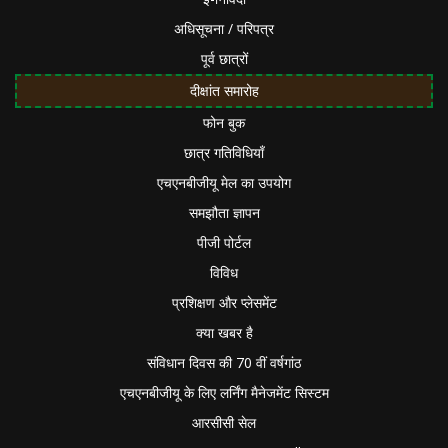
अधिसूचना / परिपत्र
पूर्व छात्रों
दीक्षांत समारोह
फोन बुक
छात्र गतिविधियाँ
एचएनबीजीयू मेल का उपयोग
समझौता ज्ञापन
पीजी पोर्टल
विविध
प्रशिक्षण और प्लेसमेंट
क्या खबर है
संविधान दिवस की 70 वीं वर्षगांठ
एचएनबीजीयू के लिए लर्निंग मैनेजमेंट सिस्टम
आरसीसी सेल