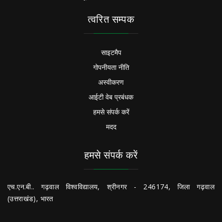
त्वरित सम्पक
साइटमैप
गोपनीयता नीति
अस्वीकरण
आईटी वेब प्रबंधक
हमसे संपर्क करें
मदद
हमसे संपर्क करें
एच.एन.बी.. गढ़वाल विश्वविद्यालय, श्रीनगर - 246174, जिला गढ़वाल
(उत्तराखंड), भारत