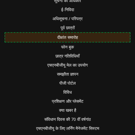
सूचना का अधिकार
ई-निविदा
अधिसूचना / परिपत्र
पूर्व छात्रों
दीक्षांत समारोह
फोन बुक
छात्र गतिविधियाँ
एचएनबीजीयू मेल का उपयोग
समझौता ज्ञापन
पीजी पोर्टल
विविध
प्रशिक्षण और प्लेसमेंट
क्या खबर है
संविधान दिवस की 70 वीं वर्षगांठ
एचएनबीजीयू के लिए लर्निंग मैनेजमेंट सिस्टम