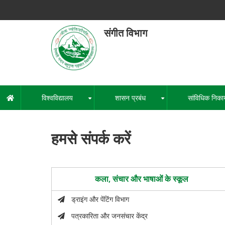
Skip
to
main
संगीत विभाग
content
हेमवती नंद
एक कें
विश्वविद्यालय
शासन प्रबंध
सांविधिक निका
मुख्य
+
+
नेविगेशन
हमसे संपर्क करें
कला, संचार और भाषाओं के स्कूल
ड्राइंग और पेंटिंग विभाग
पत्रकारिता और जनसंचार केंद्र