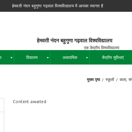
हेमवती नंदन बहुगुणा गढ़वाल विश्वविद्यालय में आपका स्वागत है
न बहुगुणा गढ़वाल विश्वविद्यालय
द्रीय विश्वविद्यालय
य
विद्यालय
अकादमिक
केंद्रीय सुविधाएं
+
+
+
मुख्य पृष्ठ
स्कूलों
कला, सं
पग
चिन्ह
Content awaited