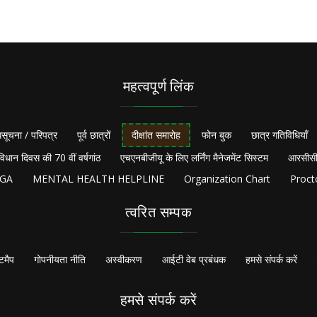
महत्वपूर्ण लिंक
सूचना / परिपत्र
पूर्व छात्रों
दीक्षांत समारोह
फोन बुक
छात्र गतिविधियाँ
विधान दिवस की 70 वीं वर्षगांठ
एचएनबीजीयू के लिए लर्निंग मैनेजमेंट सिस्टम
आरसीसी
NGA
MENTAL HEALTH HELPLINE
Organization Chart
Proct
त्वरित सम्पक
टमैप
गोपनीयता नीति
अस्वीकरण
आईटी वेब प्रबंधक
हमसे संपर्क करें
हमसे संपर्क करें