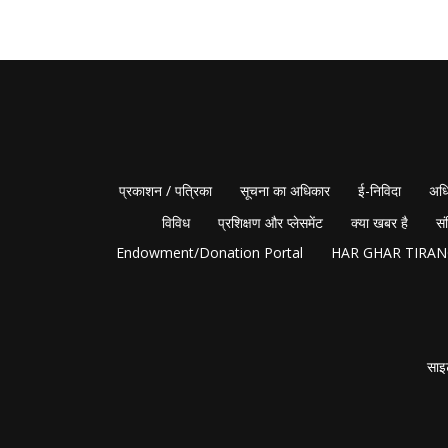
प्रकाशन / पत्रिका
सूचना का अधिकार
ई-निविदा
अधि
विविध
प्रशिक्षण और प्लेसमेंट
क्या खबर है
सं
Endowment/Donation Portal
HAR GHAR TIRA
साइ