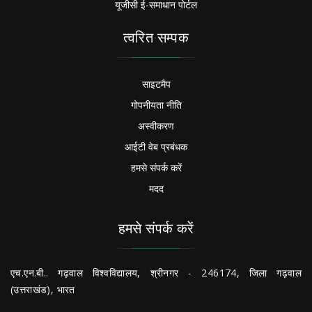
यूजीसी ई-समाधान पोर्टल
त्वरित सम्पक
साइटमैप
गोपनीयता नीति
अस्वीकरण
आईटी वेब प्रबंधक
हमसे संपर्क करें
मदद
हमसे संपर्क करें
एच.एन.बी.. गढ़वाल विश्वविद्यालय, श्रीनगर - 246174, जिला गढ़वाल
(उत्तराखंड), भारत