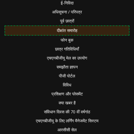
ई-निविदा
अधिसूचना / परिपत्र
पूर्व छात्रों
दीक्षांत समारोह
फोन बुक
छात्र गतिविधियाँ
एचएनबीजीयू मेल का उपयोग
समझौता ज्ञापन
पीजी पोर्टल
विविध
प्रशिक्षण और प्लेसमेंट
क्या खबर है
संविधान दिवस की 70 वीं वर्षगांठ
एचएनबीजीयू के लिए लर्निंग मैनेजमेंट सिस्टम
आरसीसी सेल