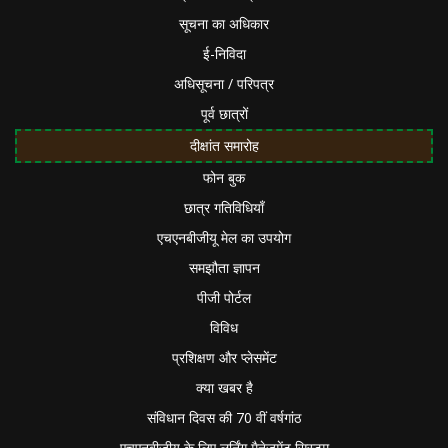
सूचना का अधिकार
ई-निविदा
अधिसूचना / परिपत्र
पूर्व छात्रों
दीक्षांत समारोह
फोन बुक
छात्र गतिविधियाँ
एचएनबीजीयू मेल का उपयोग
समझौता ज्ञापन
पीजी पोर्टल
विविध
प्रशिक्षण और प्लेसमेंट
क्या खबर है
संविधान दिवस की 70 वीं वर्षगांठ
एचएनबीजीयू के लिए लर्निंग मैनेजमेंट सिस्टम