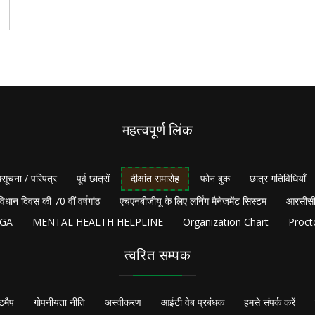
महत्वपूर्ण लिंक
सूचना / परिपत्र
पूर्व छात्रों
दीक्षांत समारोह
फोन बुक
छात्र गतिविधियाँ
विधान दिवस की 70 वीं वर्षगांठ
एचएनबीजीयू के लिए लर्निंग मैनेजमेंट सिस्टम
आरसीसी
NGA
MENTAL HEALTH HELPLINE
Organization Chart
Proct
त्वरित सम्पक
टमैप
गोपनीयता नीति
अस्वीकरण
आईटी वेब प्रबंधक
हमसे संपर्क करें