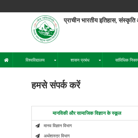
Skip
to
main
प्राचीन भारतीय इतिहास, संस्कृति
content
हेमवती नंद
एक कें
विश्वविद्यालय
शासन प्रबंध
सांविधिक निका
मुख्य
+
+
नेविगेशन
हमसे संपर्क करें
मानविकी और सामाजिक विज्ञान के स्कूल
मानव विज्ञान विभाग
अर्थशास्त्र विभाग