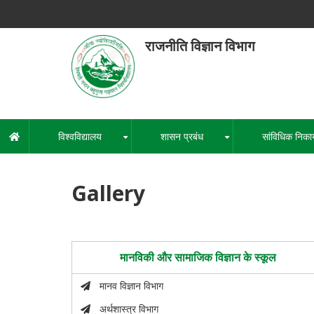
Skip
to
main
राजनीति विज्ञान विभाग
content
हेमवती नंद
एक कें
विश्वविद्यालय
शासन प्रबंध
सांविधिक निका
मुख्य
+
+
नेविगेशन
Gallery
मानविकी और सामाजिक विज्ञान के स्कूल
मानव विज्ञान विभाग
अर्थशास्त्र विभाग