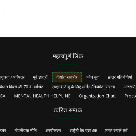
महत्वपूर्ण लिंक
सूचना / परिपत्र
पूर्व छात्रों
दीक्षांत समारोह
फोन बुक
छात्र गतिविधियाँ
विधान दिवस की 70 वीं वर्षगांठ
एचएनबीजीयू के लिए लर्निंग मैनेजमेंट सिस्टम
आरसीसी
NGA
MENTAL HEALTH HELPLINE
Organization Chart
Proct
त्वरित सम्पक
टमैप
गोपनीयता नीति
अस्वीकरण
आईटी वेब प्रबंधक
हमसे संपर्क करें