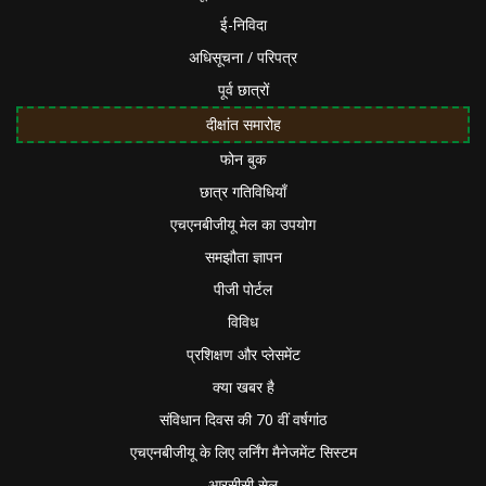
ई-निविदा
अधिसूचना / परिपत्र
पूर्व छात्रों
दीक्षांत समारोह
फोन बुक
छात्र गतिविधियाँ
एचएनबीजीयू मेल का उपयोग
समझौता ज्ञापन
पीजी पोर्टल
विविध
प्रशिक्षण और प्लेसमेंट
क्या खबर है
संविधान दिवस की 70 वीं वर्षगांठ
एचएनबीजीयू के लिए लर्निंग मैनेजमेंट सिस्टम
आरसीसी सेल