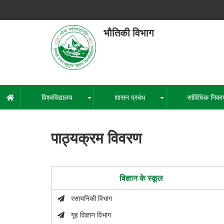
Skip
to
main
भौतिकी विभाग
content
हेमवती नंद
एक कें
विश्वविद्यालय
शासन प्रबंध
सांविधिक निका
मुख्य
+
+
नेविगेशन
पाठ्यक्रम विवरण
विज्ञान के स्कूल
रसायनिकी विभाग
गृह विज्ञान विभाग