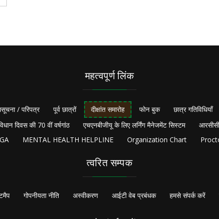
महत्वपूर्ण लिंक
सूचना / परिपत्र
पूर्व छात्रों
दीक्षांत समारोह
फोन बुक
छात्र गतिविधियाँ
विधान दिवस की 70 वीं वर्षगांठ
एचएनबीजीयू के लिए लर्निंग मैनेजमेंट सिस्टम
आरसीसी
NGA
MENTAL HEALTH HELPLINE
Organization Chart
Proct
त्वरित सम्पक
टमैप
गोपनीयता नीति
अस्वीकरण
आईटी वेब प्रबंधक
हमसे संपर्क करें