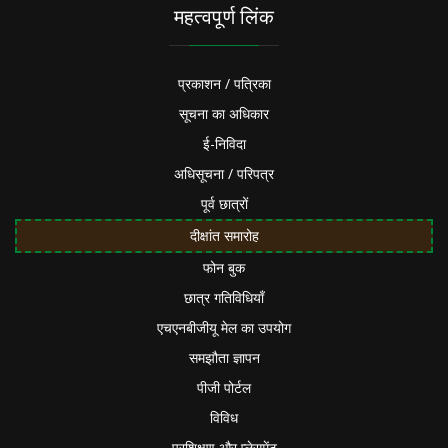
महत्वपूर्ण लिंक
प्रकाशन / पत्रिका
सूचना का अधिकार
ई-निविदा
अधिसूचना / परिपत्र
पूर्व छात्रों
दीक्षांत समारोह
फोन बुक
छात्र गतिविधियाँ
एचएनबीजीयू मेल का उपयोग
समझौता ज्ञापन
पीजी पोर्टल
विविध
प्रशिक्षण और प्लेसमेंट