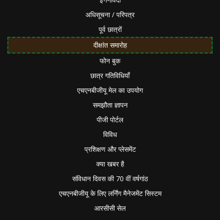
अधिसूचना / परिपत्र
पूर्व छात्रों
दीक्षांत समारोह
फोन बुक
छात्र गतिविधियाँ
एचएनबीजीयू मेल का उपयोग
समझौता ज्ञापन
पीजी पोर्टल
विविध
प्रशिक्षण और प्लेसमेंट
क्या खबर है
संविधान दिवस की 70 वीं वर्षगांठ
एचएनबीजीयू के लिए लर्निंग मैनेजमेंट सिस्टम
आरसीसी सेल