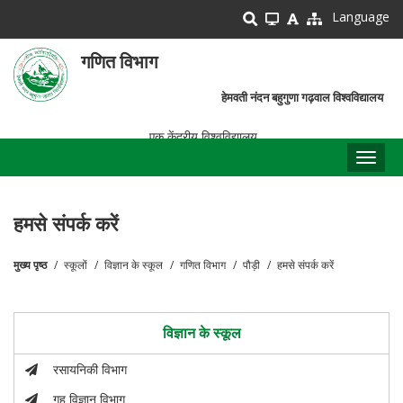
Skip
Language
to
main
गणित विभाग
content
हेमवती नंदन बहुगुणा गढ़वाल विश्वविद्यालय
एक केंद्रीय विश्वविद्यालय
Toggl
naviga
हमसे संपर्क करें
मुख्य पृष्ठ
स्कूलों
विज्ञान के स्कूल
गणित विभाग
पौड़ी
हमसे संपर्क करें
पग
चिन्ह
विज्ञान के स्कूल
रसायनिकी विभाग
गृह विज्ञान विभाग