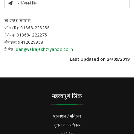
सांख्यिकी विभाग
डॉ राजेश डंगवाल,
फ़ोन (R): 01368-223256;
(ऑफ): 01368- 222275
मोबाइल: 9412029958
ई-मेल
:
dangwalrajesh@yahoo.co.in
Last Updated on 24/09/2019
महत्वपूर्ण लिंक
प्रकाशन / पत्रिका
सूचना का अधिकार
ई-निविदा