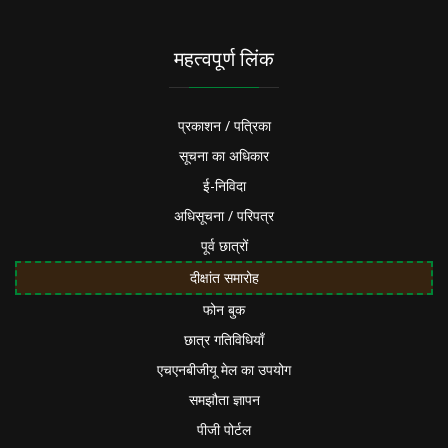
महत्वपूर्ण लिंक
प्रकाशन / पत्रिका
सूचना का अधिकार
ई-निविदा
अधिसूचना / परिपत्र
पूर्व छात्रों
दीक्षांत समारोह
फोन बुक
छात्र गतिविधियाँ
एचएनबीजीयू मेल का उपयोग
समझौता ज्ञापन
पीजी पोर्टल