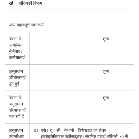
सांख्यिकी विभाग
अन्य महत्वपूर्ण जानकारी:
विभाग में
शून्य
आयोजित
सेमिनार /
कार्यशालाएं
अनुसंधान
शून्य
परियोजनाएं
पूरी हुईं
विभाग में
शून्य
अनुसंधान
परियोजनाएँ
चल रही हैं
अनुसंधान
प्रो। यू। सी। नैथानी - विशेषज्ञता का क्षेत्र-
उपलब्धियों
(फेरोइलेक्ट्रिक पर्कोसाइट्स) संघनित पदार्थ भौतिकी 70 से